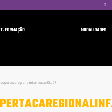
UT. FORMAÇÃO
MODALIDADES
supertacaregionalinfantissub13_07
PERTACAREGIONALINF