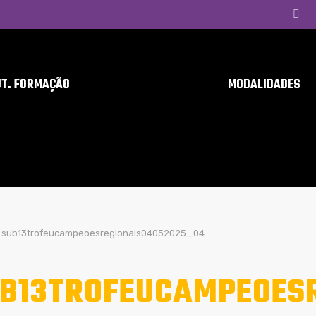
UT. FORMAÇÃO
MODALIDADES
sub13trofeucampeoesregionais04052025_04
B13TROFEUCAMPEOES