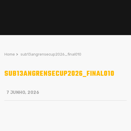
Home
>
sub13angrensecup2026_final010
SUB13ANGRENSECUP2026_FINAL010
7 JUNHO, 2026