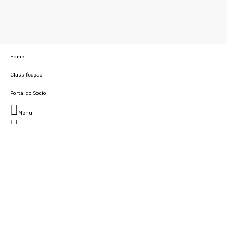
Home
Classificação
Portal do Socio
Menu
Fechar
Home
Clube
História
Marcha
Sede
Instalações