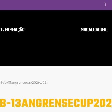
UT. FORMAÇÃO
MODALIDADES
Sub-13angrensecup2026_02
B-13ANGRENSECUP20