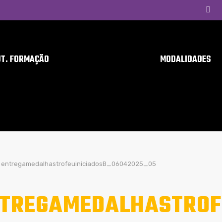
UT. FORMAÇÃO
MODALIDADES
entregamedalhastrofeuiniciadosB_06042025_05
TREGAMEDALHASTROF