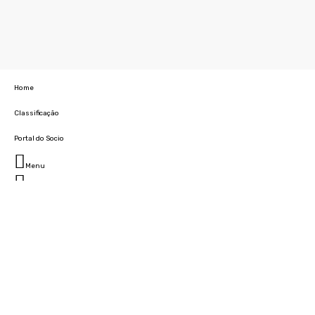
Home
Classificação
Portal do Socio
Menu
Fechar
Home
Clube
História
Marcha
Sede