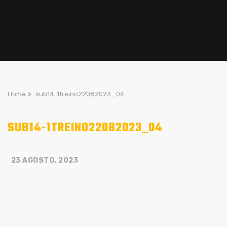
Home
>
sub14-1treino22082023_04
SUB14-1TREINO22082023_04
23 AGOSTO, 2023