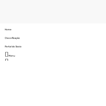
Home
Classificação
Portal do Socio
Menu
Fechar
Home
Clube
História
Marcha
Sede