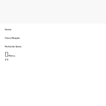
Home
Classificação
Portal do Socio
Menu
Fechar
Home
Clube
História
Marcha
Sede