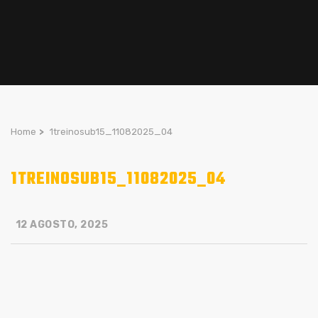
Home
>
1treinosub15_11082025_04
1TREINOSUB15_11082025_04
12 AGOSTO, 2025