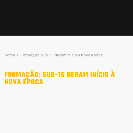
Home
>
Formação: Sub-15 deram início à nova época
FORMAÇÃO: SUB-15 DERAM INÍCIO À
NOVA ÉPOCA