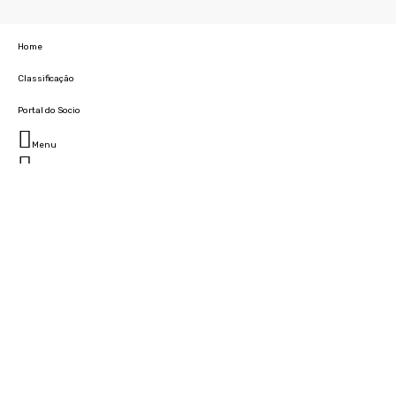
Home
Classificação
Portal do Socio
Menu
Fechar
Home
Clube
História
Marcha
Sede
Instalações
Cidade Desportiva
Estádio da Madeira