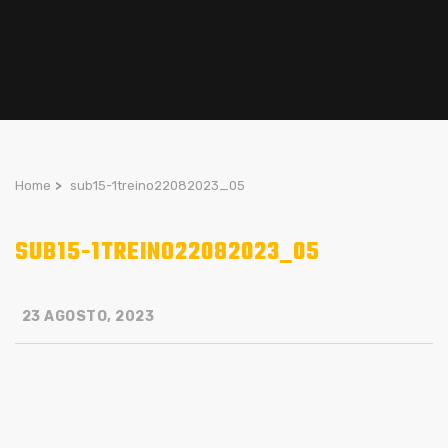
Home
>
sub15-1treino22082023_05
SUB15-1TREINO22082023_05
23 AGOSTO, 2023