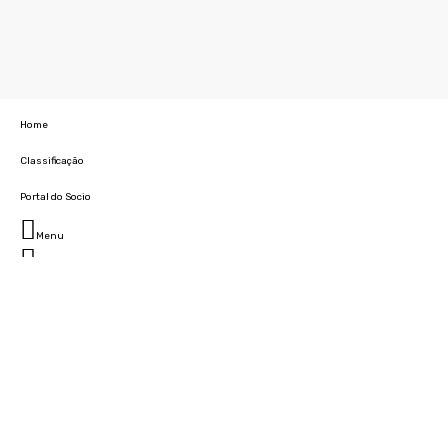
Home
Classificação
Portal do Socio
Menu
Fechar
Home
Clube
História
Marcha
Sede