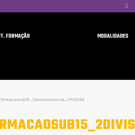
UT. FORMAÇÃO
MODALIDADES
formacaosub15_2divisaonacional_17122024
RMACAOSUB15_2DIVIS