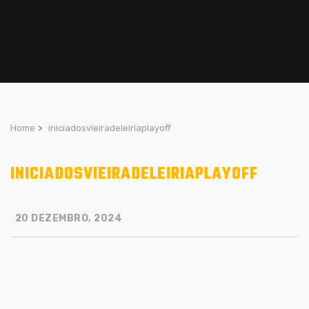
Home
>
iniciadosvieiradeleiriaplayoff
INICIADOSVIEIRADELEIRIAPLAYOFF
20 DEZEMBRO, 2024