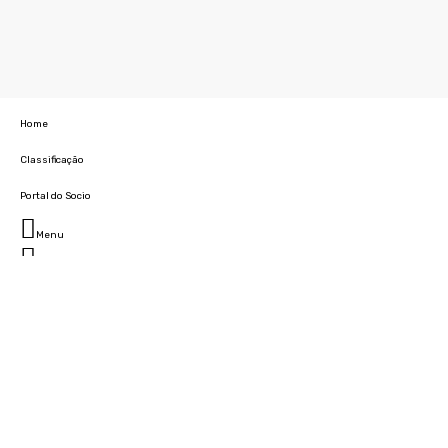
Home
Classificação
Portal do Socio
Menu
Fechar
Home
Clube
História
Marcha
Sede