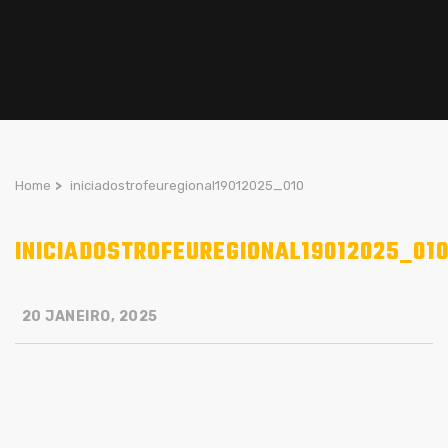
Home
>
iniciadostrofeuregional19012025_010
INICIADOSTROFEUREGIONAL19012025_01
20 JANEIRO, 2025