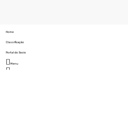
Home
Classificação
Portal do Socio
Menu
Fechar
Home
Clube
História
Marcha
Sede
Instalações