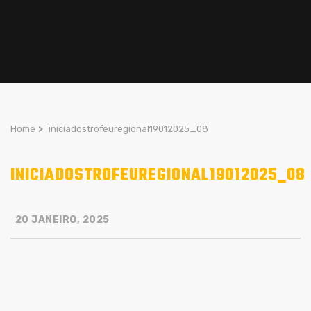
Home
>
iniciadostrofeuregional19012025_08
INICIADOSTROFEUREGIONAL19012025_08
20 JANEIRO, 2025