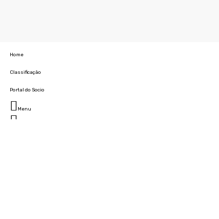
Home
Classificação
Portal do Socio
Menu
Fechar
Home
Clube
História
Marcha
Sede
Instalações