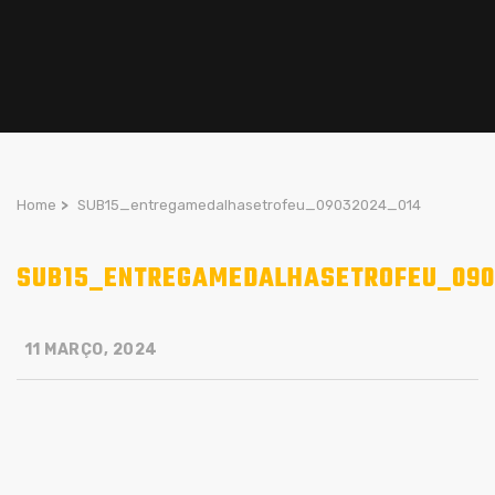
Home
>
SUB15_entregamedalhasetrofeu_09032024_014
SUB15_ENTREGAMEDALHASETROFEU_090
11 MARÇO, 2024