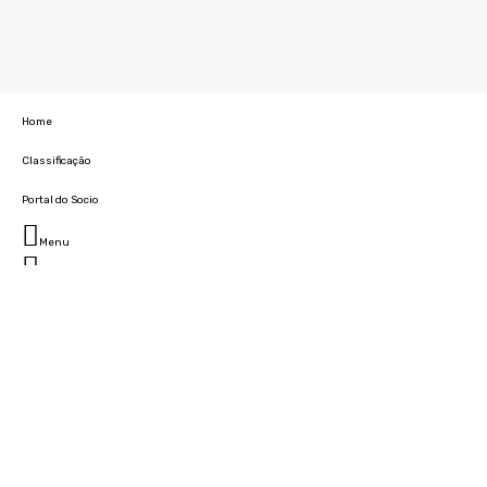
Home
Classificação
Portal do Socio
Menu
Fechar
Home
Clube
História
Marcha
Sede
Instalações