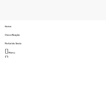
Home
Classificação
Portal do Socio
Menu
Fechar
Home
Clube
História
Marcha
Sede
Instalações