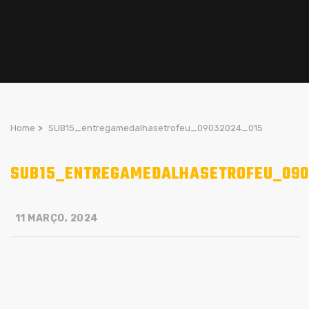
Home
>
SUB15_entregamedalhasetrofeu_09032024_015
SUB15_ENTREGAMEDALHASETROFEU_090
11 MARÇO, 2024