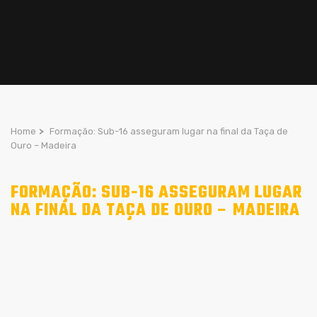
Home
>
Formação: Sub-16 asseguram lugar na final da Taça de
Ouro – Madeira
FORMAÇÃO: SUB-16 ASSEGURAM LUGAR
NA FINAL DA TAÇA DE OURO – MADEIRA