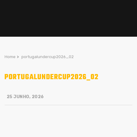
Home
>
portugalundercup2026_02
PORTUGALUNDERCUP2026_02
25 JUNHO, 2026