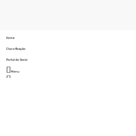
Home
Classificação
Portal do Socio
Menu
Fechar
Home
Clube
História
Marcha
Sede