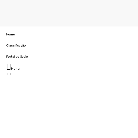
Home
Classificação
Portal do Socio
Menu
Fechar
Home
Clube
História
Marcha
Sede
Instalações