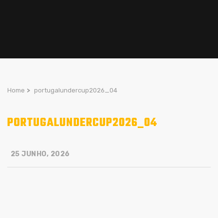
Home
>
portugalundercup2026_04
PORTUGALUNDERCUP2026_04
25 JUNHO, 2026