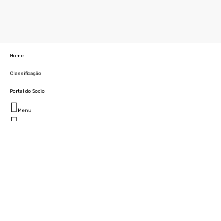
Home
Classificação
Portal do Socio
Menu
Fechar
Home
Clube
História
Marcha
Sede
Instalações