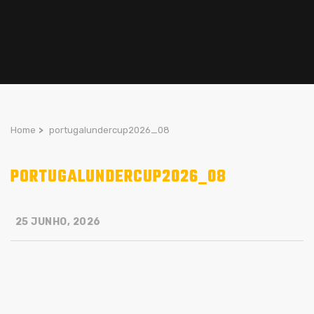
Home
>
portugalundercup2026_08
PORTUGALUNDERCUP2026_08
25 JUNHO, 2026