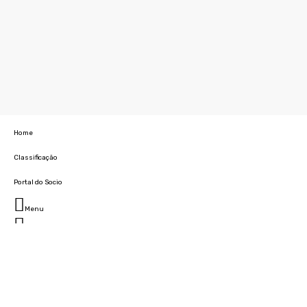
Home
Classificação
Portal do Socio
Menu
Fechar
Home
Clube
História