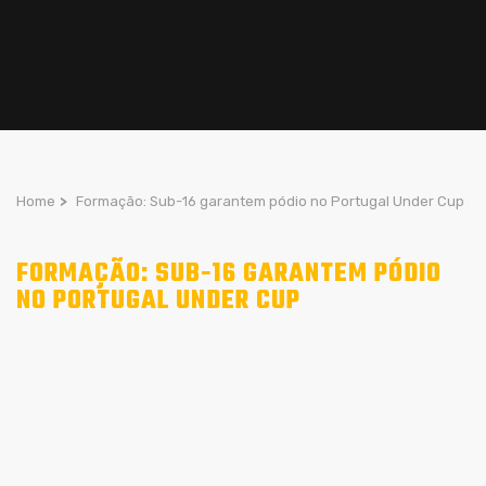
Home
>
Formação: Sub-16 garantem pódio no Portugal Under Cup
FORMAÇÃO: SUB-16 GARANTEM PÓDIO
NO PORTUGAL UNDER CUP