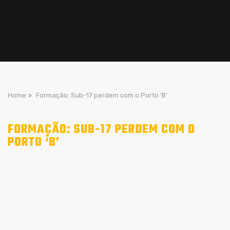
Home
>
Formação: Sub-17 perdem com o Porto ‘B’
FORMAÇÃO: SUB-17 PERDEM COM O
PORTO ‘B’