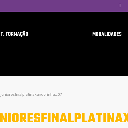
UT. FORMAÇÃO
MODALIDADES
junioresfinalplatinaxandorinha_07
NIORESFINALPLATINA