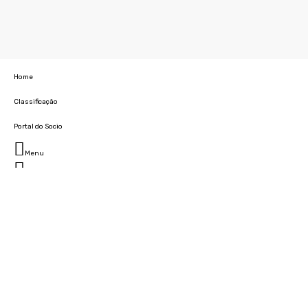
Home
Classificação
Portal do Socio
Menu
Fechar
Home
Clube
História
Marcha
Sede
Instalações