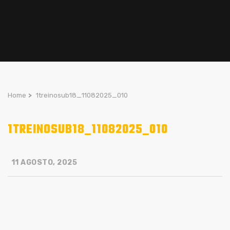
Home
>
1treinosub18_11082025_010
1TREINOSUB18_11082025_010
11 AGOSTO, 2025