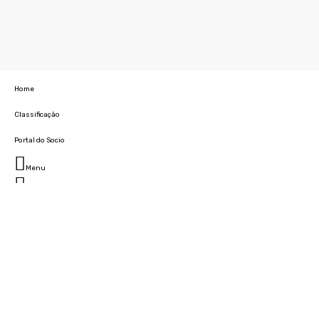
Home
Classificação
Portal do Socio
Menu
Fechar
Home
Clube
História
Marcha
Sede