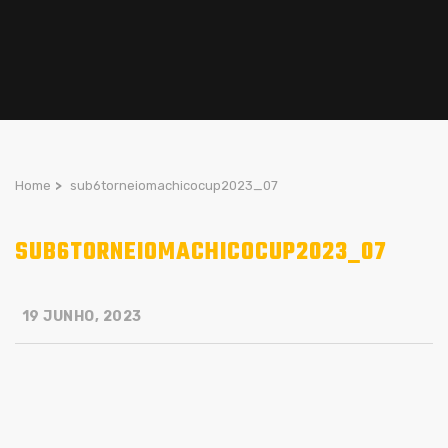
Home
>
sub6torneiomachicocup2023_07
SUB6TORNEIOMACHICOCUP2023_07
19 JUNHO, 2023