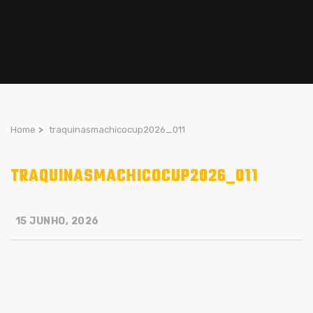
Home
>
traquinasmachicocup2026_011
TRAQUINASMACHICOCUP2026_011
15 JUNHO, 2026