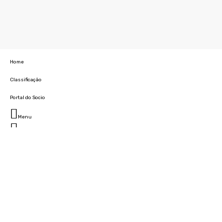
Home
Classificação
Portal do Socio
Menu
Fechar
Home
Clube
História
Marcha
Sede