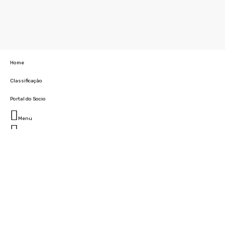
Home
Classificação
Portal do Socio
Menu
Fechar
Home
Clube
História
Marcha
Sede