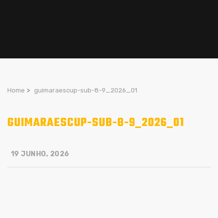
Home
>
guimaraescup-sub-8-9_2026_01
GUIMARAESCUP-SUB-8-9_2026_01
19 JUNHO, 2026