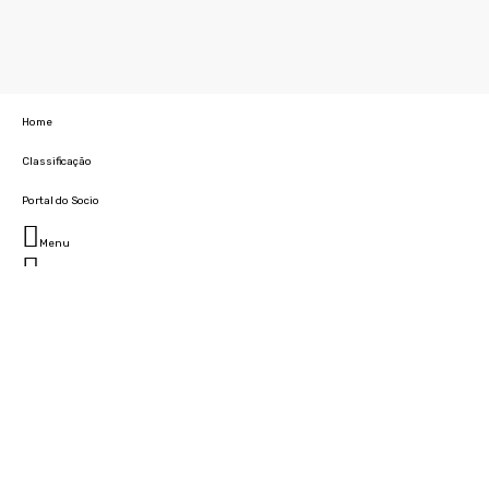
Home
Classificação
Portal do Socio
Menu
Fechar
Home
Clube
História
Marcha
Sede
Instalações