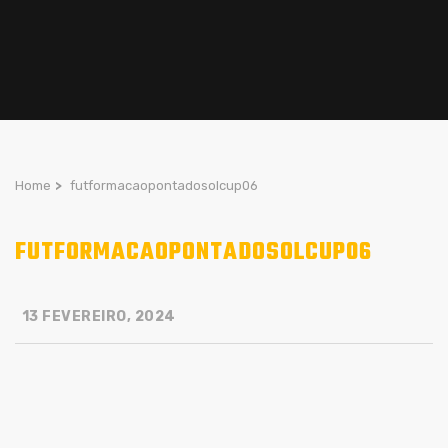
Home
>
futformacaopontadosolcup06
FUTFORMACAOPONTADOSOLCUP06
13 FEVEREIRO, 2024