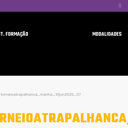
UT. FORMAÇÃO
MODALIDADES
torneioatrapalhanca_manha_10jun2025_07
RNEIOATRAPALHANCA