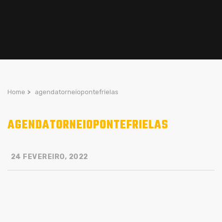
Home
>
agendatorneiopontefrielas
AGENDATORNEIOPONTEFRIELAS
24 FEVEREIRO, 2022