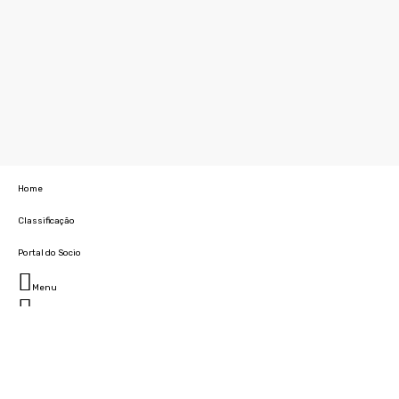
Home
Classificação
Portal do Socio
Menu
Fechar
Home
Clube