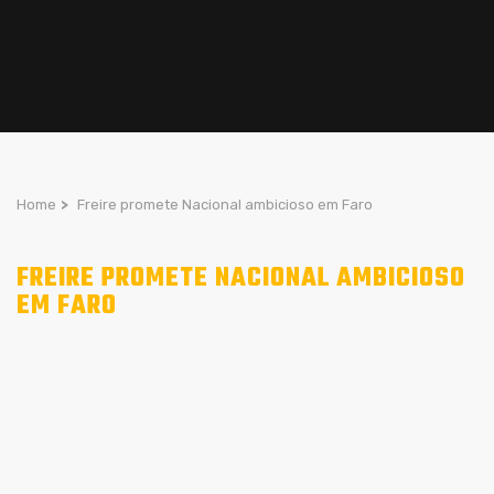
Home
>
Freire promete Nacional ambicioso em Faro
FREIRE PROMETE NACIONAL AMBICIOSO
EM FARO