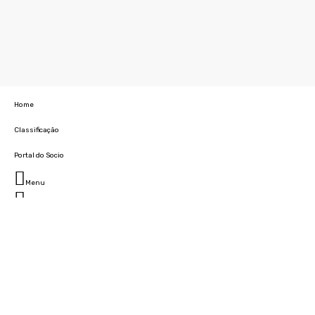
Home
Classificação
Portal do Socio
Menu
Fechar
Home
Clube
História
Marcha