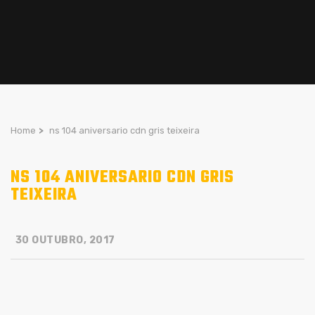
Home
>
ns 104 aniversario cdn gris teixeira
NS 104 ANIVERSARIO CDN GRIS
TEIXEIRA
30 OUTUBRO, 2017