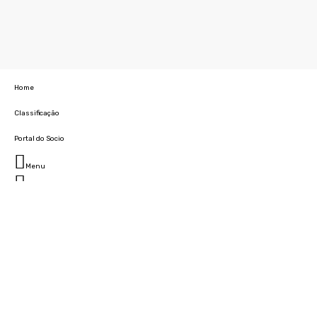
Home
Classificação
Portal do Socio
Menu
Fechar
Home
Clube
História
Marcha
Sede