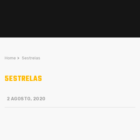
Home
>
5estrelas
5ESTRELAS
2 AGOSTO, 2020