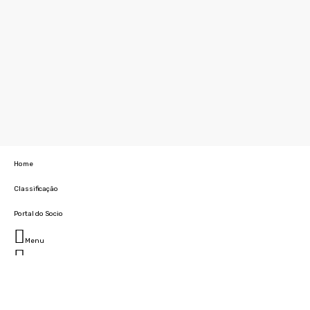
Home
Classificação
Portal do Socio
Menu
Fechar
Home
Clube