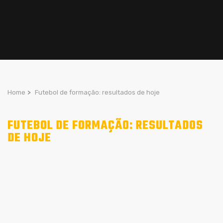
Home
>
Futebol de formação: resultados de hoje
FUTEBOL DE FORMAÇÃO: RESULTADOS
DE HOJE