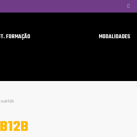
UT. FORMAÇÃO
MODALIDADES
sub12b
B12B