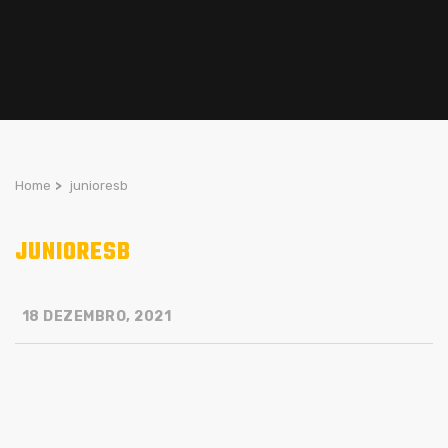
Home
>
junioresb
JUNIORESB
18 DEZEMBRO, 2021