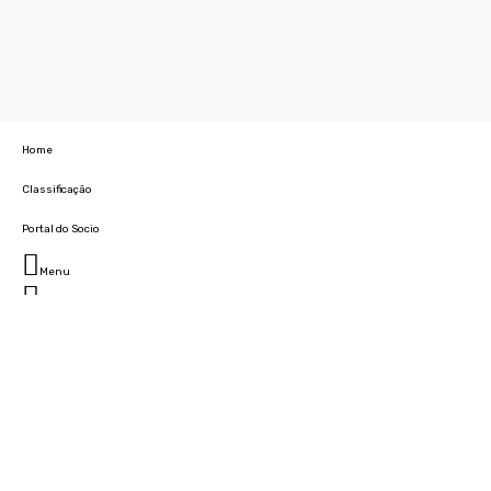
Home
Classificação
Portal do Socio
Menu
Fechar
Home
Clube
História
Marcha
Sede