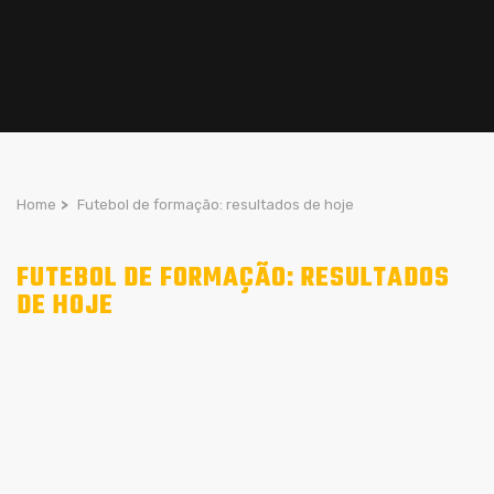
Home
>
Futebol de formação: resultados de hoje
FUTEBOL DE FORMAÇÃO: RESULTADOS
DE HOJE