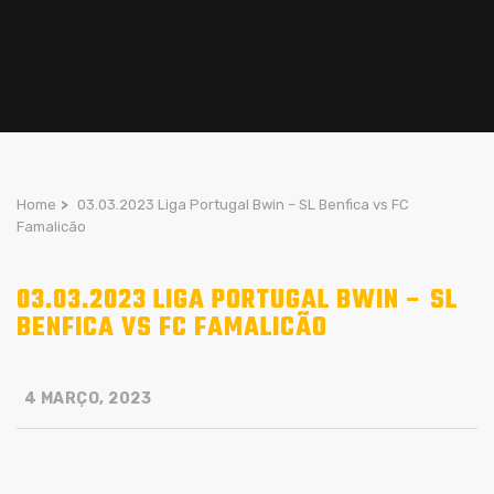
Home
>
03.03.2023 Liga Portugal Bwin – SL Benfica vs FC
Famalicão
03.03.2023 LIGA PORTUGAL BWIN – SL
BENFICA VS FC FAMALICÃO
4 MARÇO, 2023