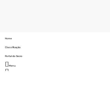
Home
Classificação
Portal do Socio
Menu
Fechar
Home
Clube
História
Marcha