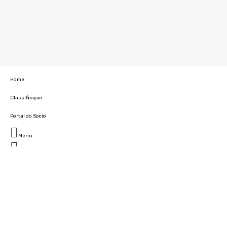
Home
Classificação
Portal do Socio
Menu
Fechar
Home
Clube
História
Marcha