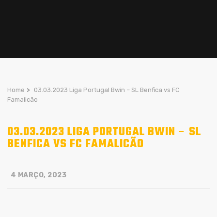
Home
>
03.03.2023 Liga Portugal Bwin – SL Benfica vs FC
Famalicão
03.03.2023 LIGA PORTUGAL BWIN – SL
BENFICA VS FC FAMALICÃO
4 MARÇO, 2023