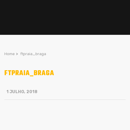
Home
>
ftpraia_braga
FTPRAIA_BRAGA
1 JULHO, 2018