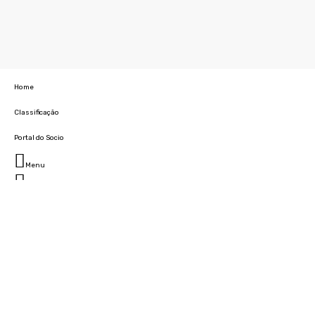
Home
Classificação
Portal do Socio
Menu
Fechar
Home
Clube
História
Marcha
Sede