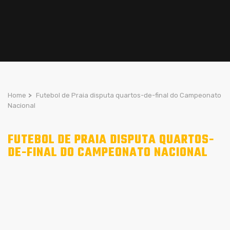
Home
>
Futebol de Praia disputa quartos-de-final do Campeonato
Nacional
FUTEBOL DE PRAIA DISPUTA QUARTOS-
DE-FINAL DO CAMPEONATO NACIONAL