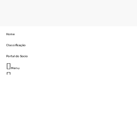
Home
Classificação
Portal do Socio
Menu
Fechar
Home
Clube
História
Marcha
Sede
Instalações