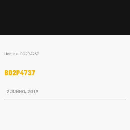
Home
>
BO2P4737
BO2P4737
2 JUNHO, 2019