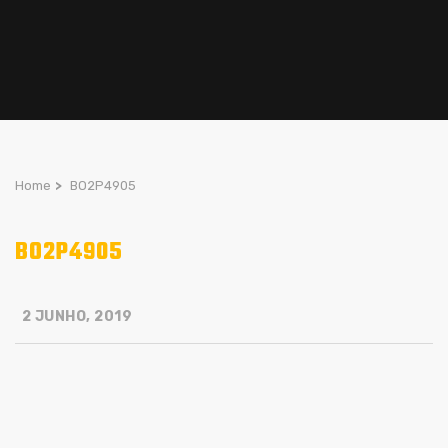
Home
>
BO2P4905
BO2P4905
2 JUNHO, 2019