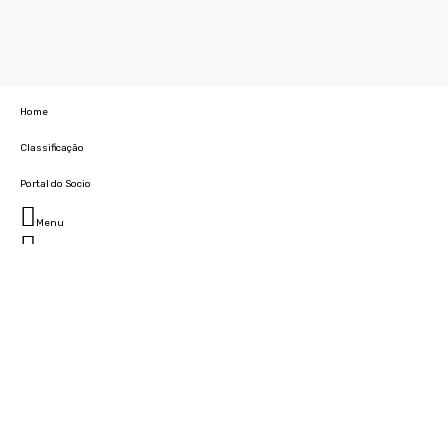
Home
Classificação
Portal do Socio
Menu
Fechar
Home
Clube
História
Marcha
Sede
Instalações