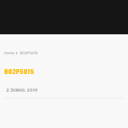
Home
>
BO2P5015
BO2P5015
2 JUNHO, 2019