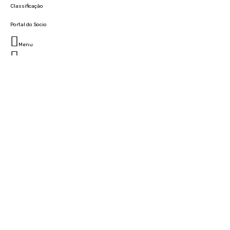
Classificação
Portal do Socio
Menu
Fechar
Home
Clube
História
Marcha
Sede
Instalações
Cidade Desportiva
Estádio da Madeira
Cristiano Ronaldo Campus Futebol
Museu