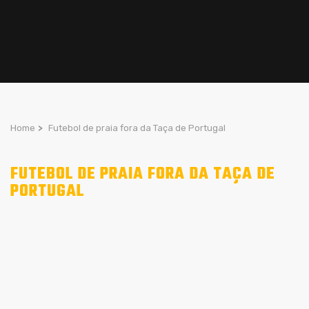
Home
>
Futebol de praia fora da Taça de Portugal
FUTEBOL DE PRAIA FORA DA TAÇA DE
PORTUGAL