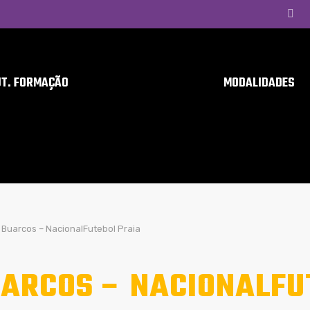
UT. FORMAÇÃO
MODALIDADES
Buarcos – NacionalFutebol Praia
ARCOS – NACIONALFU