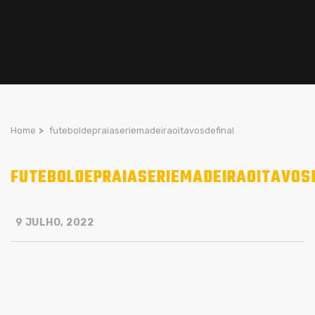
Home
>
futeboldepraiaseriemadeiraoitavosdefinal
FUTEBOLDEPRAIASERIEMADEIRAOITAVOS
9 JULHO, 2022