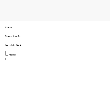
Home
Classificação
Portal do Socio
Menu
Fechar
Home
Clube
História
Marcha
Sede
Instalações