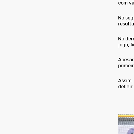
com va
No seg
resulta
No der
jogo, f
Apesar
primeir
Assim, 
definir