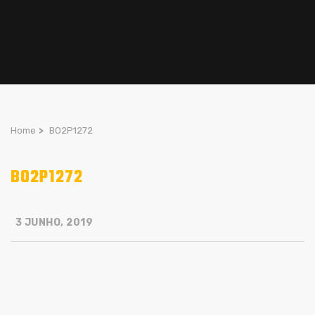
Home
>
BO2P1272
BO2P1272
3 JUNHO, 2019