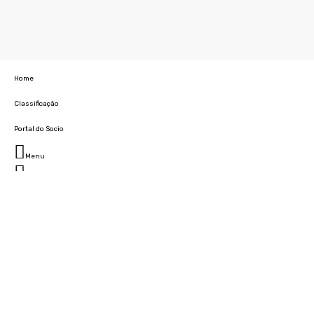
Home
Classificação
Portal do Socio
Menu
Fechar
Home
Clube
História
Marcha
Sede
Instalações