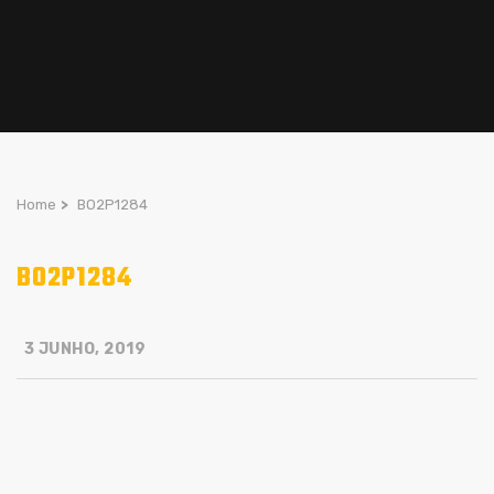
Home
>
BO2P1284
BO2P1284
3 JUNHO, 2019