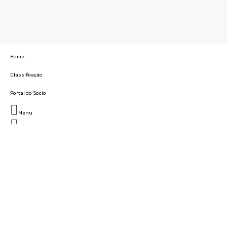
Home
Classificação
Portal do Socio
Menu
Fechar
Home
Clube
História
Marcha
Sede
Instalações